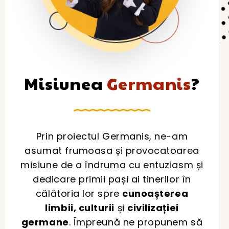
Misiunea
Germanis
?
Prin proiectul Germanis, ne-am
asumat frumoasa și provocatoarea
misiune de a îndruma cu entuziasm și
dedicare primii pași ai tinerilor în
călătoria lor spre
cunoașterea
limbii, culturii
și
civilizației
germane
. Împreună ne propunem să