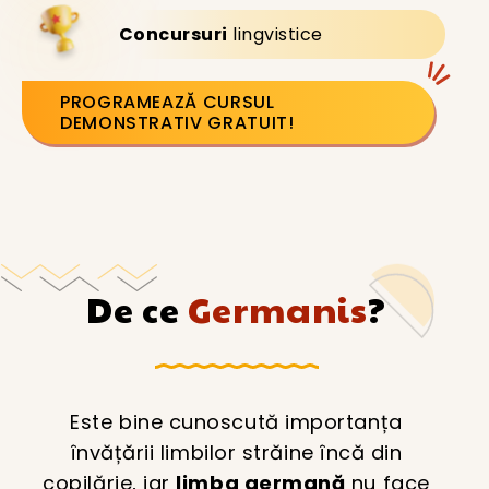
Concursuri
lingvistice
PROGRAMEAZĂ CURSUL
DEMONSTRATIV GRATUIT!
De ce
Germanis
?
Este bine cunoscută importanța
învățării limbilor străine încă din
copilărie, iar
limba germană
nu face