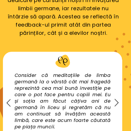
dedicare pe cursanții noștri în învățarea
într-o lume în care limbajul și tehnologia
limbii germane, iar rezultatele nu
creează punți către noi oportunități.
întârzie să apară. Acestea se reflectă în
feedback-ul primit atât din partea
părinților, cât și a elevilor noștri.
le
Consider că meditațiile de limba
Stu
e!
germană la o vârstă cât mai fragedă
imp
și
reprezintă cea mai bună investiție pe
ca 
le
care o pot face pentru copiii mei. Eu
eng
și soția am făcut câțiva ani de
în 
germană în liceu și regretăm că nu
pen
am continuat să învățăm această
lui 
limbă, care este acum foarte căutată
pe piața muncii.
Andr