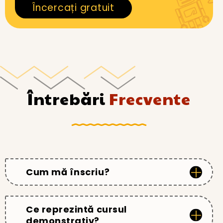
Încercați gratuit
Întrebări
Frecvente
Cum mă înscriu?
Ce reprezintă cursul
demonstrativ?